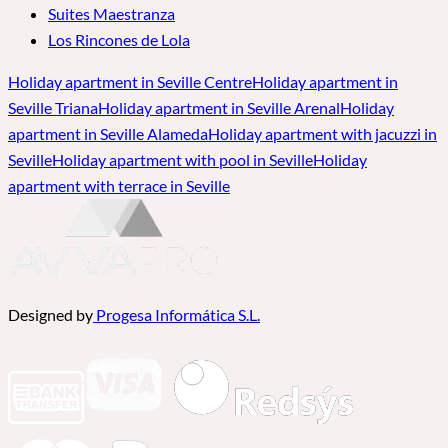
Suites Maestranza
Los Rincones de Lola
Holiday apartment in Seville Centre
Holiday apartment in
Seville Triana
Holiday apartment in Seville Arenal
Holiday
apartment in Seville Alameda
Holiday apartment with jacuzzi in
Seville
Holiday apartment with pool in Seville
Holiday
apartment with terrace in Seville
Designed by
Progesa Informática S.L.