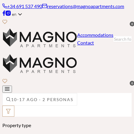
+34 691 537 490
reservations@magnoapartments.com
en
0
Accommodations
Contact
0
10-17 AGO · 2 PERSONAS
Property type