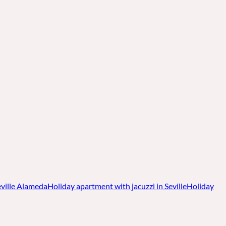
eville Alameda
Holiday apartment with jacuzzi in Seville
Holiday