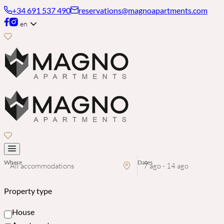
+34 691 537 490
reservations@magnoapartments.com
en
Where
Dates
All accommodations
7 ago - 14 ago
Property type
House