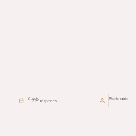
Guests
Promo code
2 Huéspedes