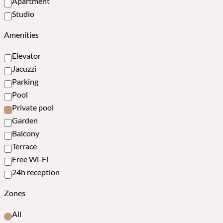
Apartment
Studio
Amenities
Elevator
Jacuzzi
Parking
Pool
Private pool
Garden
Balcony
Terrace
Free Wi-Fi
24h reception
Zones
All