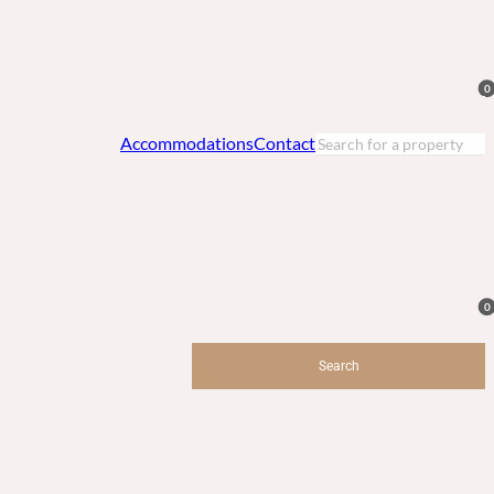
0
Accommodations
Contact
0
Search