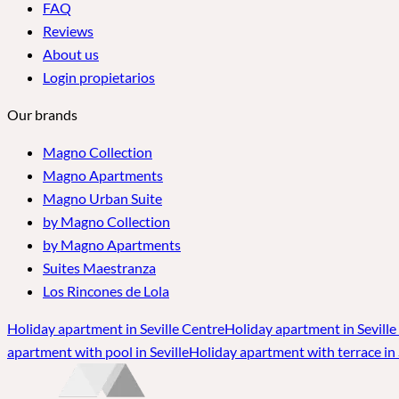
FAQ
Reviews
About us
Login propietarios
Our brands
Magno Collection
Magno Apartments
Magno Urban Suite
by Magno Collection
by Magno Apartments
Suites Maestranza
Los Rincones de Lola
Holiday apartment in Seville Centre
Holiday apartment in Seville
apartment with pool in Seville
Holiday apartment with terrace in 