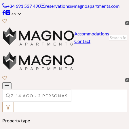
+34 691 537 490
reservations@magnoapartments.com
en
0
Accommodations
Contact
0
7-14 AGO · 2 PERSONAS
Property type