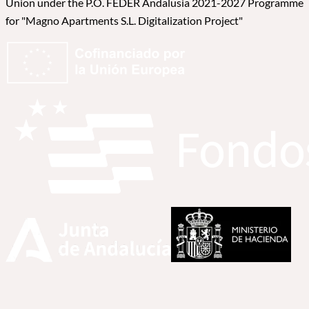
Union under the P.O. FEDER Andalusia 2021-2027 Programme
for "Magno Apartments S.L. Digitalization Project"