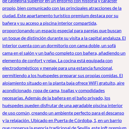
de categoría superior en un entorno con historia y carácter
propio, bien comunicado con las principales atracciones de la
ciudad. Este apartamento turístico premium destaca por su
bañera y su acceso a piscina interior compartida,
proporcionando un espacio especial para parejas que buscan
un toque de distinción durante su visita a la capital andaluza. El
interior cuenta con un dormitorio con cama doble, un sofá
cama en el salón y un baño completo con bañera, añadiendo un
elemento de confort y relax. La cocina está equipada con
electrodomésticos y menaje para una estancia funcional,
permitiendo a los huéspedes preparar sus propias comidas. El
alojamiento situado en la planta baja ofrece WiFi gratuito, aire
acondicionado, ropa de cama, toallas y comodidades
necesarias. Además de la bañera en el baño privado, los
huéspedes pueden disfrutar de una agradable piscina interior
de uso común, creando un ambiente perfecto para el descanso
y la relajación. Ubicado en Puerta de Córdoba, 1, en un barrio
que conserva la esencia tradicional de Sevilla, este loft premium