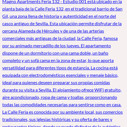
Magno Apartments Feria 132 - Estudio 001 está ubicado en la
planta baja de la Calle Feria 132, en el tradicional barrio de San
Gil, una zona llena de historia y autenticidad en el norte del
casco antiguo de Sevilla. Esta ubicación permite disfrutar de la
cercana Alameda de Hércules y de una de las arterias
comerciales más antiguas de la ciudad, la Calle Feria, famosa
por su animado mercadillo de los jueves. El apartamento
dispone de un dormitorio con una cama doble, un baño
completo y un sofá cama en la zona de estar, lo que aporta
versatilidad para diferentes tipos de estancia. La cocina está
equipada con electrodomésticos esenciales y menaje básico,
ideal para quienes deseen preparar sus propias comidas
durante su visita a Sevilla. El alojamiento ofrece WiFi gratuito,
aire acondicionado, ropa de cama y toallas, proporcionando
todas las comodidades necesarias para sentirse como en casa.
La Calle Feria es conocida por su ambiente local, sus comercios
tradicionales, sus iglesias históricas y su oferta de bares y
restaurantes típicos, donde se puede disfrutar de la auténtica