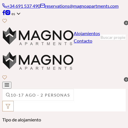
+34 691 537 490
reservations@magnoapartments.com
es
0
Alojamientos
Contacto
0
10-17 AGO · 2 PERSONAS
Tipo de alojamiento