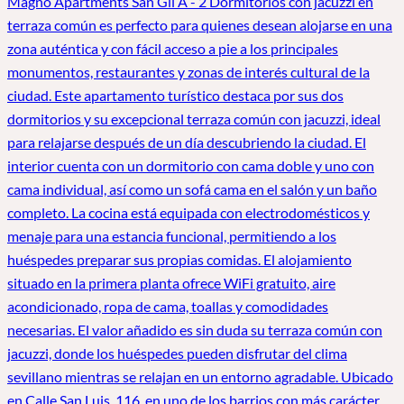
Magno Apartments San Gil A - 2 Dormitorios con jacuzzi en
terraza común es perfecto para quienes desean alojarse en una
zona auténtica y con fácil acceso a pie a los principales
monumentos, restaurantes y zonas de interés cultural de la
ciudad. Este apartamento turístico destaca por sus dos
dormitorios y su excepcional terraza común con jacuzzi, ideal
para relajarse después de un día descubriendo la ciudad. El
interior cuenta con un dormitorio con cama doble y uno con
cama individual, así como un sofá cama en el salón y un baño
completo. La cocina está equipada con electrodomésticos y
menaje para una estancia funcional, permitiendo a los
huéspedes preparar sus propias comidas. El alojamiento
situado en la primera planta ofrece WiFi gratuito, aire
acondicionado, ropa de cama, toallas y comodidades
necesarias. El valor añadido es sin duda su terraza común con
jacuzzi, donde los huéspedes pueden disfrutar del clima
sevillano mientras se relajan en un entorno agradable. Ubicado
en Calle San Luis, 116, en uno de los barrios con más carácter