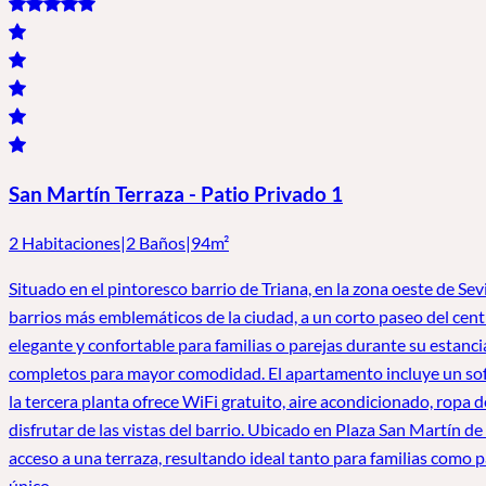
San Martín Terraza - Patio Privado 1
2 Habitaciones
|
2 Baños
|
94m²
Situado en el pintoresco barrio de Triana, en la zona oeste de Se
barrios más emblemáticos de la ciudad, a un corto paseo del cent
elegante y confortable para familias o parejas durante su estanci
completos para mayor comodidad. El apartamento incluye un sofá 
la tercera planta ofrece WiFi gratuito, aire acondicionado, ropa 
disfrutar de las vistas del barrio. Ubicado en Plaza San Martín d
acceso a una terraza, resultando ideal tanto para familias como p
único.