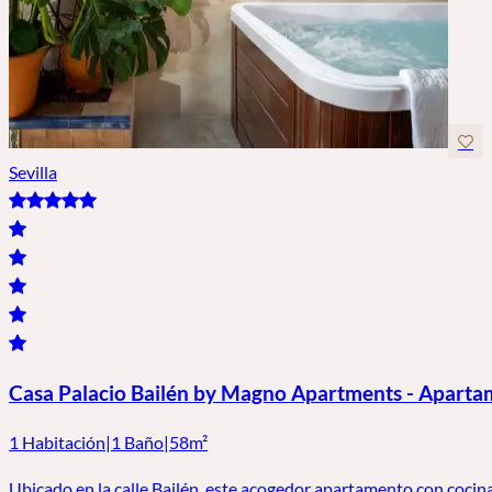
Sevilla
Casa Palacio Bailén by Magno Apartments - Aparta
1 Habitación
|
1 Baño
|
58m²
Ubicado en la calle Bailén, este acogedor apartamento con cocina