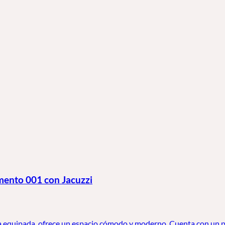
mento 001 con Jacuzzi
 equipada, ofrece un espacio cómodo y moderno. Cuenta con un patio