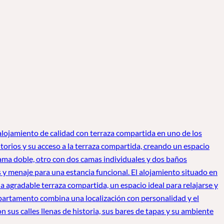
n alojamiento de calidad con terraza compartida en uno de los
torios y su acceso a la terraza compartida, creando un espacio
 cama doble, otro con dos camas individuales y dos baños
y menaje para una estancia funcional. El alojamiento situado en
na agradable terraza compartida, un espacio ideal para relajarse y
e apartamento combina una localización con personalidad y el
 sus calles llenas de historia, sus bares de tapas y su ambiente