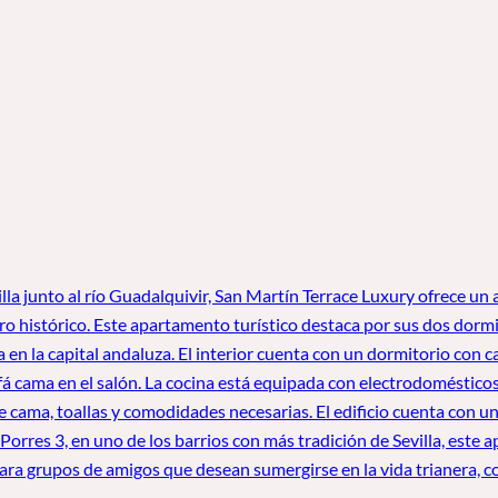
villa junto al río Guadalquivir, San Martín Terrace Luxury ofrece u
ro histórico. Este apartamento turístico destaca por sus dos dormi
a en la capital andaluza. El interior cuenta con un dormitorio con
cama en el salón. La cocina está equipada con electrodomésticos 
de cama, toallas y comodidades necesarias. El edificio cuenta con u
e Porres 3, en uno de los barrios con más tradición de Sevilla, est
ara grupos de amigos que desean sumergirse en la vida trianera, con