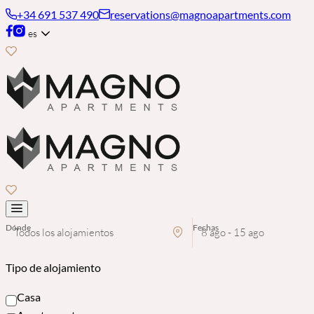
+34 691 537 490
reservations@magnoapartments.com
es
Dónde
Fechas
Todos los alojamientos
8 ago - 15 ago
Tipo de alojamiento
Casa