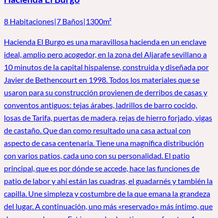
8 Habitaciones
|
7 Baños
|
1300m²
Hacienda El Burgo es una maravillosa hacienda en un enclave
ideal, amplio pero acogedor, en la zona del Aljarafe sevillano a
10 minutos de la capital hispalense, construida y diseñada por
Javier de Bethencourt en 1998. Todos los materiales que se
usaron para su construcción provienen de derribos de casas y
conventos antiguos: tejas árabes, ladrillos de barro cocido,
losas de Tarifa, puertas de madera, rejas de hierro forjado, vigas
de castaño. Que dan como resultado una casa actual con
aspecto de casa centenaria. Tiene una magnífica distribución
con varios patios, cada uno con su personalidad. El patio
principal, que es por dónde se accede, hace las funciones de
patio de labor y ahí están las cuadras, el guadarnés y también la
capilla. Une simpleza y costumbre de la que emana la grandeza
del lugar. A continuación, uno más «reservado» más íntimo, que