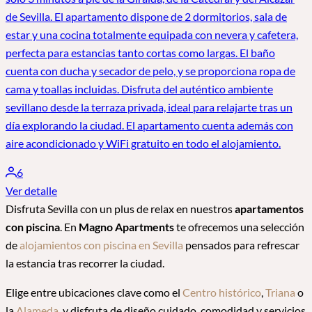
de Sevilla. El apartamento dispone de 2 dormitorios, sala de
estar y una cocina totalmente equipada con nevera y cafetera,
perfecta para estancias tanto cortas como largas. El baño
cuenta con ducha y secador de pelo, y se proporciona ropa de
cama y toallas incluidas. Disfruta del auténtico ambiente
sevillano desde la terraza privada, ideal para relajarte tras un
día explorando la ciudad. El apartamento cuenta además con
aire acondicionado y WiFi gratuito en todo el alojamiento.
6
Ver detalle
Disfruta Sevilla con un plus de relax en nuestros
apartamentos
con piscina
. En
Magno Apartments
te ofrecemos una selección
de
alojamientos con piscina en Sevilla
pensados para refrescar
la estancia tras recorrer la ciudad.
Elige entre ubicaciones clave como el
Centro histórico
,
Triana
o
la
Alameda
, y disfruta de diseño cuidado, comodidad y servicios