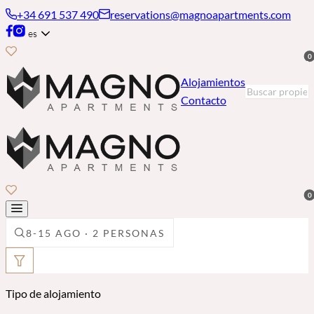
+34 691 537 490
reservations@magnoapartments.com
es
0
Alojamientos
Contacto
0
8-15 AGO · 2 PERSONAS
Tipo de alojamiento