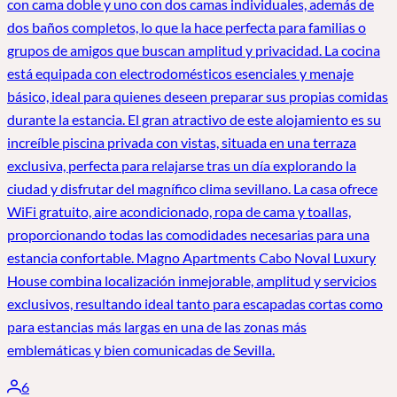
con cama doble y uno con dos camas individuales, además de
dos baños completos, lo que la hace perfecta para familias o
grupos de amigos que buscan amplitud y privacidad. La cocina
está equipada con electrodomésticos esenciales y menaje
básico, ideal para quienes deseen preparar sus propias comidas
durante la estancia. El gran atractivo de este alojamiento es su
increíble piscina privada con vistas, situada en una terraza
exclusiva, perfecta para relajarse tras un día explorando la
ciudad y disfrutar del magnífico clima sevillano. La casa ofrece
WiFi gratuito, aire acondicionado, ropa de cama y toallas,
proporcionando todas las comodidades necesarias para una
estancia confortable. Magno Apartments Cabo Noval Luxury
House combina localización inmejorable, amplitud y servicios
exclusivos, resultando ideal tanto para escapadas cortas como
para estancias más largas en una de las zonas más
emblemáticas y bien comunicadas de Sevilla.
6