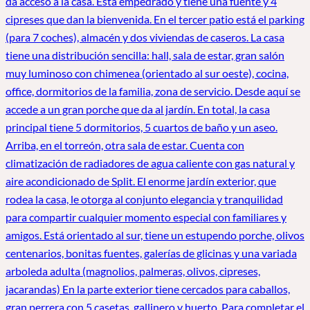
da acceso a la casa. Está empedrado y tiene una fuente y 4
cipreses que dan la bienvenida. En el tercer patio está el parking
(para 7 coches), almacén y dos viviendas de caseros. La casa
tiene una distribución sencilla: hall, sala de estar, gran salón
muy luminoso con chimenea (orientado al sur oeste), cocina,
office, dormitorios de la familia, zona de servicio. Desde aquí se
accede a un gran porche que da al jardín. En total, la casa
principal tiene 5 dormitorios, 5 cuartos de baño y un aseo.
Arriba, en el torreón, otra sala de estar. Cuenta con
climatización de radiadores de agua caliente con gas natural y
aire acondicionado de Split. El enorme jardín exterior, que
rodea la casa, le otorga al conjunto elegancia y tranquilidad
para compartir cualquier momento especial con familiares y
amigos. Está orientado al sur, tiene un estupendo porche, olivos
centenarios, bonitas fuentes, galerías de glicinas y una variada
arboleda adulta (magnolios, palmeras, olivos, cipreses,
jacarandas) En la parte exterior tiene cercados para caballos,
gran perrera con 5 casetas, gallinero y huerto. Para completar el