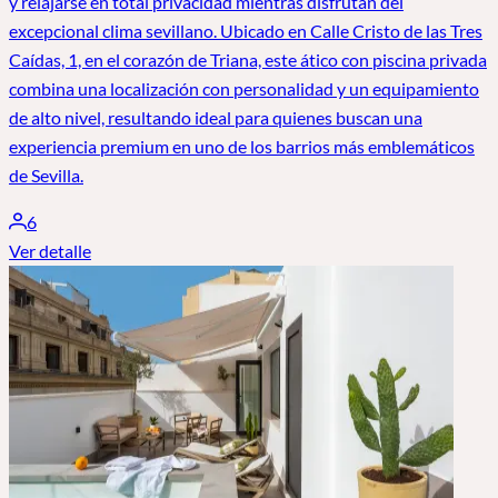
y relajarse en total privacidad mientras disfrutan del
excepcional clima sevillano. Ubicado en Calle Cristo de las Tres
Caídas, 1, en el corazón de Triana, este ático con piscina privada
combina una localización con personalidad y un equipamiento
de alto nivel, resultando ideal para quienes buscan una
experiencia premium en uno de los barrios más emblemáticos
de Sevilla.
6
Ver detalle