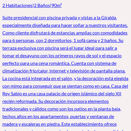
2 Habitaciones
|
2 Baños
|
90m²
Suite presidencial con piscina privada y vistas a la Giralda,
especialmente diseñada para hacer soñar a nuestros visitantes.
Como cliente disfrutará de estancias amplias con comodidades
para 6 personas, con 2 dormitorios, 1 sofá cama y 2 baños. Su
terraza exclusiva con piscina será el lugar ideal para salir a
tomar el desayuno con los primeros rayos de sol y el espacio
perfecto para una cena romántica. Cuenta con sistema de
climatización frío/calor, internet y televisión de pantalla plana.
La cocina está integrada en el salón, y la decoración está elegida
con mimo para conseguir que se sientan como en casa. Casa del
Rey Sabio es una casa palacio de origen islámico del siglo XII
recién reformada. Su decoración incorpora elementos
tradicionales y cálidos como son los patios en la planta baja,
techos altos en los apartamentos, puertas y ventanas de
madera y escaleras en piedra. Este establecimiento ofrece