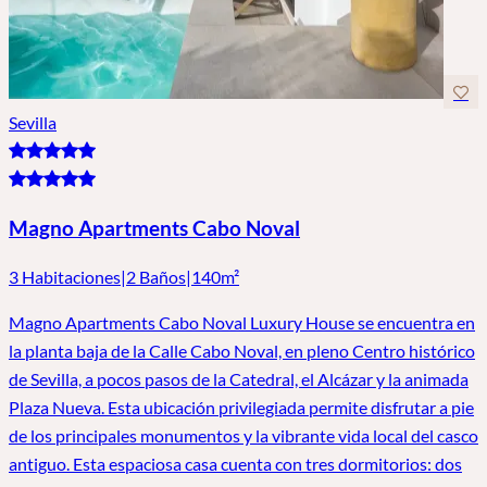
Sevilla
Magno Apartments Cabo Noval
3 Habitaciones
|
2 Baños
|
140m²
Magno Apartments Cabo Noval Luxury House se encuentra en
la planta baja de la Calle Cabo Noval, en pleno Centro histórico
de Sevilla, a pocos pasos de la Catedral, el Alcázar y la animada
Plaza Nueva. Esta ubicación privilegiada permite disfrutar a pie
de los principales monumentos y la vibrante vida local del casco
antiguo. Esta espaciosa casa cuenta con tres dormitorios: dos