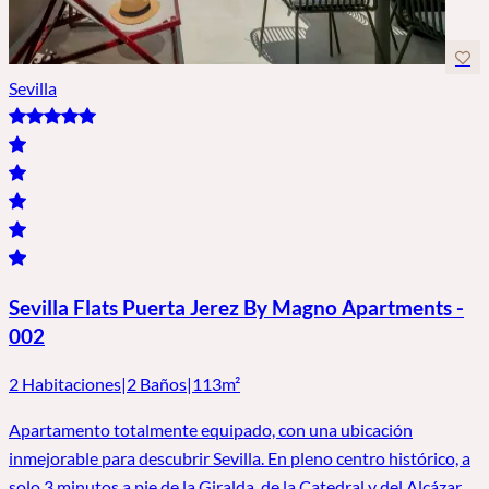
Sevilla
Sevilla Flats Puerta Jerez By Magno Apartments -
002
2 Habitaciones
|
2 Baños
|
113m²
Apartamento totalmente equipado, con una ubicación
inmejorable para descubrir Sevilla. En pleno centro histórico, a
solo 3 minutos a pie de la Giralda, de la Catedral y del Alcázar