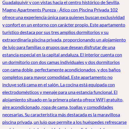
Guadalquivir y con vistas hacia el centro histórico de Sevilla,
Magno Apartments Pureza - Ático con Piscina Privada 102
ofrece una experiencia única para quienes buscan exclusividad
y confort en un entorno con carácter propio. Este apartamento
turístico destaca por sus tres amplios dormitorios y su
extraordinaria piscina privada, proporcionando un alojamiento
de lujo para familias o grupos que desean disfrutar de una
estancia especial en la capital andaluza. El interior cuenta con
un dormitorio con dos camas individuales y dos dormitorios
con cama doble, perfectamente acondicionados, y dos baños
completos para mayor comodidad. Este apartamento no
incluye sofá cama en el salón. La cocina está equipada con
electrodomésticos y menaje para una estancia funcional. El
alojamiento situado en la primera planta ofrece WiFi gratuito,
aire acondicionado, ropa de cama, toallas y comodidades
necesarias. Su característica más destacada es la maravillosa
piscina privada, un lujo que permite a los huéspedes refrescarse