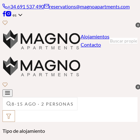
+34 691 537 490
reservations@magnoapartments.com
es
0
Alojamientos
Contacto
0
8-15 AGO · 2 PERSONAS
Tipo de alojamiento