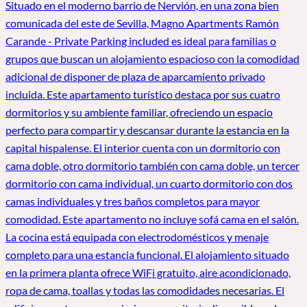
Situado en el moderno barrio de Nervión, en una zona bien
comunicada del este de Sevilla, Magno Apartments Ramón
Carande - Private Parking included es ideal para familias o
grupos que buscan un alojamiento espacioso con la comodidad
adicional de disponer de plaza de aparcamiento privado
incluida. Este apartamento turístico destaca por sus cuatro
dormitorios y su ambiente familiar, ofreciendo un espacio
perfecto para compartir y descansar durante la estancia en la
capital hispalense. El interior cuenta con un dormitorio con
cama doble, otro dormitorio también con cama doble, un tercer
dormitorio con cama individual, un cuarto dormitorio con dos
camas individuales y tres baños completos para mayor
comodidad. Este apartamento no incluye sofá cama en el salón.
La cocina está equipada con electrodomésticos y menaje
completo para una estancia funcional. El alojamiento situado
en la primera planta ofrece WiFi gratuito, aire acondicionado,
ropa de cama, toallas y todas las comodidades necesarias. El