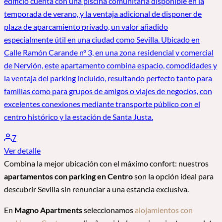
edificio cuenta con una piscina comunitaria disponible en la
temporada de verano, y la ventaja adicional de disponer de
plaza de aparcamiento privado, un valor añadido
especialmente útil en una ciudad como Sevilla. Ubicado en
Calle Ramón Carande nº 3, en una zona residencial y comercial
de Nervión, este apartamento combina espacio, comodidades y
la ventaja del parking incluido, resultando perfecto tanto para
familias como para grupos de amigos o viajes de negocios, con
excelentes conexiones mediante transporte público con el
centro histórico y la estación de Santa Justa.
7
Ver detalle
Combina la mejor ubicación con el máximo confort: nuestros
apartamentos con parking en Centro
son la opción ideal para
descubrir Sevilla sin renunciar a una estancia exclusiva.
En
Magno Apartments
seleccionamos
alojamientos con