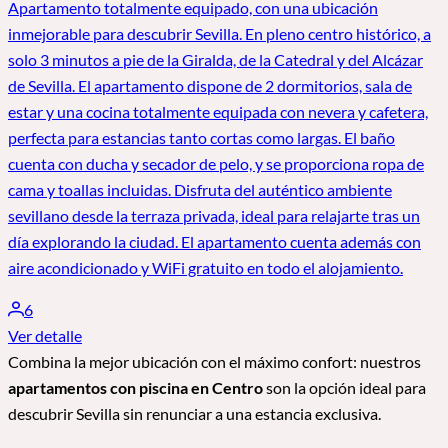
Apartamento totalmente equipado, con una ubicación
inmejorable para descubrir Sevilla. En pleno centro histórico, a
solo 3 minutos a pie de la Giralda, de la Catedral y del Alcázar
de Sevilla. El apartamento dispone de 2 dormitorios, sala de
estar y una cocina totalmente equipada con nevera y cafetera,
perfecta para estancias tanto cortas como largas. El baño
cuenta con ducha y secador de pelo, y se proporciona ropa de
cama y toallas incluidas. Disfruta del auténtico ambiente
sevillano desde la terraza privada, ideal para relajarte tras un
día explorando la ciudad. El apartamento cuenta además con
aire acondicionado y WiFi gratuito en todo el alojamiento.
6
Ver detalle
Combina la mejor ubicación con el máximo confort: nuestros
apartamentos con piscina en Centro
son la opción ideal para
descubrir Sevilla sin renunciar a una estancia exclusiva.