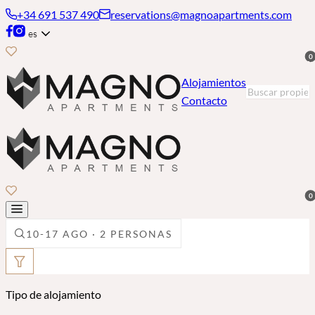
+34 691 537 490
reservations@magnoapartments.com
es
0
Alojamientos
Contacto
0
10-17 AGO · 2 PERSONAS
Tipo de alojamiento