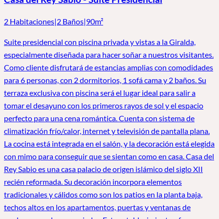
2 Habitaciones
|
2 Baños
|
90m²
Suite presidencial con piscina privada y vistas a la Giralda,
especialmente diseñada para hacer soñar a nuestros visitantes.
Como cliente disfrutará de estancias amplias con comodidades
para 6 personas, con 2 dormitorios, 1 sofá cama y 2 baños. Su
terraza exclusiva con piscina será el lugar ideal para salir a
tomar el desayuno con los primeros rayos de sol y el espacio
perfecto para una cena romántica. Cuenta con sistema de
climatización frío/calor, internet y televisión de pantalla plana.
La cocina está integrada en el salón, y la decoración está elegida
con mimo para conseguir que se sientan como en casa. Casa del
Rey Sabio es una casa palacio de origen islámico del siglo XII
recién reformada. Su decoración incorpora elementos
tradicionales y cálidos como son los patios en la planta baja,
techos altos en los apartamentos, puertas y ventanas de