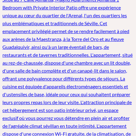
Bedroom with Private Interior Patio offre une expérience
unique au cœur du quartier de l'Arenal, l'un des quartiers les
plus emblématiques et traditionnels de Séville. Cet
emplacement privilégié permet de se rendre facilement à pied
aux arènes de la Maestranza, à la Torre del Oro et au fleuve
Guadalquivir, ainsi qu'à un large éventail de bars, de
restaurants et de tavernes traditionnelles. L'appartement, situé
au rez-de-chaussée, dispose d'une chambre avec un lit double,
d'une salle de bain complète et d'un canapé-lit dans le salon,
offrant une polyvalence pour différents types de séjours. La
cuisine est équipée d'appareils électroménagers essentiels et
d'ustensiles de base, idéale pour ceux qui souhaitent préparer
leurs propres repas lors de leur visite. L'attraction principale de
cet hébergement est son patio intérieur privé, un espace
exclusif où vous pourrez vous détendre en plein air et profiter
de l'agréable climat sévillan en toute intimité. L'appartement
dispose d'une connexion Wi-Fi gratuite, de la climatisation, de