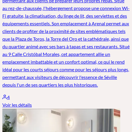
permettant aux clients de préparer leurs propres repas. Situé
au rez-de-chaussée, l'hébergement propose une connexion Wi-
Fi gratuite, la climatisation, du linge de lit, des serviettes et des
équipements essentiels. Son emplacement à Arenal permet aux
clients de profiter de la proximité de sites emblématiques tels
que la Plaza de Toros, la Torre del Oro et la cathédrale, ainsi que
du quartier animé avec ses bars à tapas et ses restaurants. Situé
au 9 Calle Cristóbal Morales, cet appartement allie un
emplacement imbattable et un confort optimal, ce qui le rend
idéal pour les courts séjours comme pour les séjours plus longs,
permettant aux visiteurs de découvrir l'essence de Séville
depuis l'un de ses quartiers les plus historiques.
4
Voir les détails