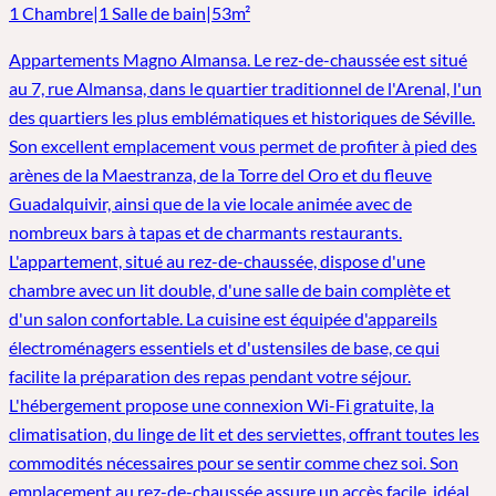
1 Chambre
|
1 Salle de bain
|
53m²
Appartements Magno Almansa. Le rez-de-chaussée est situé
au 7, rue Almansa, dans le quartier traditionnel de l'Arenal, l'un
des quartiers les plus emblématiques et historiques de Séville.
Son excellent emplacement vous permet de profiter à pied des
arènes de la Maestranza, de la Torre del Oro et du fleuve
Guadalquivir, ainsi que de la vie locale animée avec de
nombreux bars à tapas et de charmants restaurants.
L'appartement, situé au rez-de-chaussée, dispose d'une
chambre avec un lit double, d'une salle de bain complète et
d'un salon confortable. La cuisine est équipée d'appareils
électroménagers essentiels et d'ustensiles de base, ce qui
facilite la préparation des repas pendant votre séjour.
L'hébergement propose une connexion Wi-Fi gratuite, la
climatisation, du linge de lit et des serviettes, offrant toutes les
commodités nécessaires pour se sentir comme chez soi. Son
emplacement au rez-de-chaussée assure un accès facile, idéal