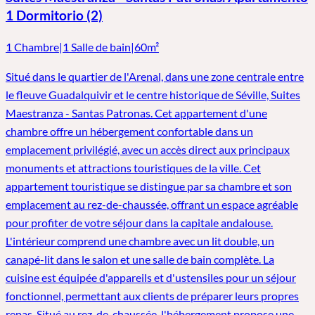
1 Dormitorio (2)
1 Chambre
|
1 Salle de bain
|
60m²
Situé dans le quartier de l'Arenal, dans une zone centrale entre
le fleuve Guadalquivir et le centre historique de Séville, Suites
Maestranza - Santas Patronas. Cet appartement d'une
chambre offre un hébergement confortable dans un
emplacement privilégié, avec un accès direct aux principaux
monuments et attractions touristiques de la ville. Cet
appartement touristique se distingue par sa chambre et son
emplacement au rez-de-chaussée, offrant un espace agréable
pour profiter de votre séjour dans la capitale andalouse.
L'intérieur comprend une chambre avec un lit double, un
canapé-lit dans le salon et une salle de bain complète. La
cuisine est équipée d'appareils et d'ustensiles pour un séjour
fonctionnel, permettant aux clients de préparer leurs propres
repas. Situé au rez-de-chaussée, l'hébergement propose une