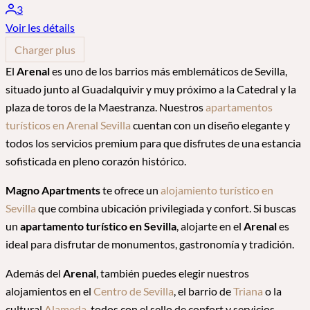
3
Voir les détails
Charger plus
El
Arenal
es uno de los barrios más emblemáticos de Sevilla,
situado junto al Guadalquivir y muy próximo a la Catedral y la
plaza de toros de la Maestranza. Nuestros
apartamentos
turísticos en Arenal Sevilla
cuentan con un diseño elegante y
todos los servicios premium para que disfrutes de una estancia
sofisticada en pleno corazón histórico.
Magno Apartments
te ofrece un
alojamiento turístico en
Sevilla
que combina ubicación privilegiada y confort. Si buscas
un
apartamento turístico en Sevilla
, alojarte en el
Arenal
es
ideal para disfrutar de monumentos, gastronomía y tradición.
Además del
Arenal
, también puedes elegir nuestros
alojamientos en el
Centro de Sevilla
, el barrio de
Triana
o la
cultural
Alameda
, todos con el sello de confort y servicios