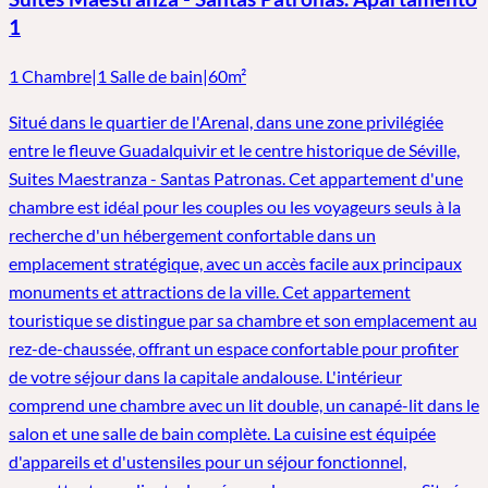
1
1 Chambre
|
1 Salle de bain
|
60m²
Situé dans le quartier de l'Arenal, dans une zone privilégiée
entre le fleuve Guadalquivir et le centre historique de Séville,
Suites Maestranza - Santas Patronas. Cet appartement d'une
chambre est idéal pour les couples ou les voyageurs seuls à la
recherche d'un hébergement confortable dans un
emplacement stratégique, avec un accès facile aux principaux
monuments et attractions de la ville. Cet appartement
touristique se distingue par sa chambre et son emplacement au
rez-de-chaussée, offrant un espace confortable pour profiter
de votre séjour dans la capitale andalouse. L'intérieur
comprend une chambre avec un lit double, un canapé-lit dans le
salon et une salle de bain complète. La cuisine est équipée
d'appareils et d'ustensiles pour un séjour fonctionnel,