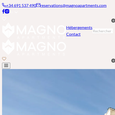
+34 691 537 490
reservations@magnoapartments.com
fr
0
Hébergements
Contact
0