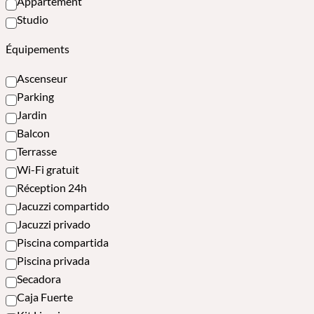
Appartement
Studio
Équipements
Ascenseur
Parking
Jardin
Balcon
Terrasse
Wi-Fi gratuit
Réception 24h
Jacuzzi compartido
Jacuzzi privado
Piscina compartida
Piscina privada
Secadora
Caja Fuerte