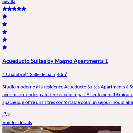
Sevilla
Acueducto Suites by Magno Apartments 1
1 Chambre
|
1 Salle de bain
|
40m²
Studio moderne à la résidence Acueducto Suites Apartments à Sévil
avec micro-ondes, cafetière et coin repas. À seulement 18 minutes
spacieux, il offre un lit très confortable pour un séjour inoubliabl
2
Voir les détails