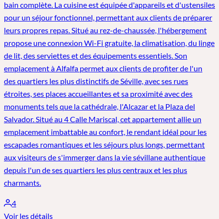
bain complète. La cuisine est équipée d'appareils et d'ustensiles
pour un séjour fonctionnel, permettant aux clients de préparer
leurs propres repas. Situé au rez-de-chaussée, l'hébergement
propose une connexion Wi-Fi gratuite, la climatisation, du linge
de lit, des serviettes et des équipements essentiels. Son
emplacement à Alfalfa permet aux clients de profiter de l'un
des quartiers les plus distinctifs de Séville, avec ses rues
étroites, ses places accueillantes et sa proximité avec des
monuments tels que la cathédrale, l'Alcazar et la Plaza del
Salvador. Situé au 4 Calle Mariscal, cet appartement allie un
emplacement imbattable au confort, le rendant idéal pour les
escapades romantiques et les séjours plus longs, permettant
aux visiteurs de s'immerger dans la vie sévillane authentique
depuis l'un de ses quartiers les plus centraux et les plus
charmants.
4
Voir les détails