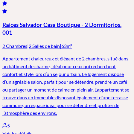
Raíces Salvador Casa Boutique - 2 Dormitorios.
001
2 Chambres
|
2 Salles de bain
|
63m²
Appartement chaleureux et élégant de 2 chambres, situé dans
un bâtiment de charme, idéal pour ceux qui recherchent
confort et style lors d’un séjour urbain. Le logement dispose
d’un agréable salon, parfait pour se détendre, prendre un café
ou partager un moment de calme en plein air. L’appartement se
trouve dans un immeuble disposant également d’une terrasse
commune, un espace idéal pour se détendre et profiter de
l’atmosphère des environs.
5
Voir les détails