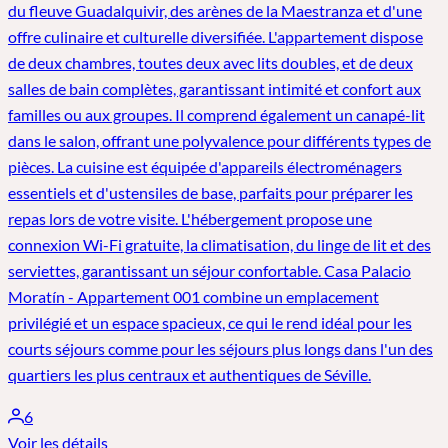
du fleuve Guadalquivir, des arènes de la Maestranza et d'une
offre culinaire et culturelle diversifiée. L'appartement dispose
de deux chambres, toutes deux avec lits doubles, et de deux
salles de bain complètes, garantissant intimité et confort aux
familles ou aux groupes. Il comprend également un canapé-lit
dans le salon, offrant une polyvalence pour différents types de
pièces. La cuisine est équipée d'appareils électroménagers
essentiels et d'ustensiles de base, parfaits pour préparer les
repas lors de votre visite. L'hébergement propose une
connexion Wi-Fi gratuite, la climatisation, du linge de lit et des
serviettes, garantissant un séjour confortable. Casa Palacio
Moratín - Appartement 001 combine un emplacement
privilégié et un espace spacieux, ce qui le rend idéal pour les
courts séjours comme pour les séjours plus longs dans l'un des
quartiers les plus centraux et authentiques de Séville.
6
Voir les détails