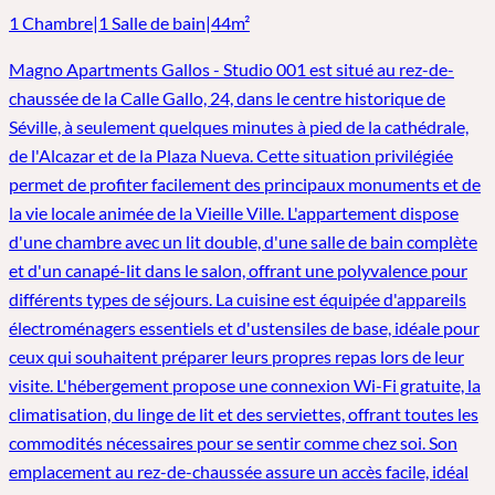
1 Chambre
|
1 Salle de bain
|
44m²
Magno Apartments Gallos - Studio 001 est situé au rez-de-
chaussée de la Calle Gallo, 24, dans le centre historique de
Séville, à seulement quelques minutes à pied de la cathédrale,
de l'Alcazar et de la Plaza Nueva. Cette situation privilégiée
permet de profiter facilement des principaux monuments et de
la vie locale animée de la Vieille Ville. L'appartement dispose
d'une chambre avec un lit double, d'une salle de bain complète
et d'un canapé-lit dans le salon, offrant une polyvalence pour
différents types de séjours. La cuisine est équipée d'appareils
électroménagers essentiels et d'ustensiles de base, idéale pour
ceux qui souhaitent préparer leurs propres repas lors de leur
visite. L'hébergement propose une connexion Wi-Fi gratuite, la
climatisation, du linge de lit et des serviettes, offrant toutes les
commodités nécessaires pour se sentir comme chez soi. Son
emplacement au rez-de-chaussée assure un accès facile, idéal